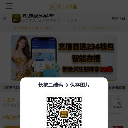
威尼斯娱乐场APP
立即下载
体育下单，电子游艺等尽在一手掌握
易记域名：
备用域名：
v100.cc
复制
vv20261.cc
复制
长按二维码 → 保存图片
取优惠活动的手续麻烦，已新增优惠系统，现在可以前往【福利中心】界面领取满足条
未登录
充值
提现
转账
下载
登录后查看
快速到账
极速到账
灵活切换
极速APP
热门游戏
我的收藏