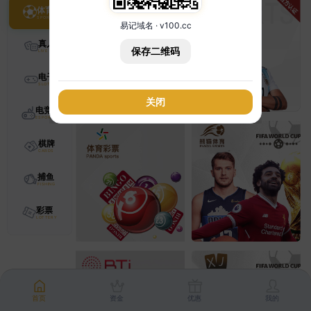
体育
易记域名 · v100.cc
真人
保存二维码
电子
关闭
电竞
棋牌
捕鱼
彩票
首页
资金
优惠
我的